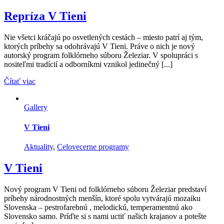
Repríza V Tieni
Nie všetci kráčajú po osvetlených cestách – miesto patrí aj tým,
ktorých príbehy sa odohrávajú V Tieni. Práve o nich je nový
autorský program folklórneho súboru Železiar. V spolupráci s
nositeľmi tradícií a odborníkmi vznikol jedinečný [...]
Čítať viac
Gallery
V Tieni
Aktuality
,
Celovecerne programy
V Tieni
Nový program V Tieni od folklórneho súboru Železiar predstaví
príbehy národnostných menšín, ktoré spolu vytvárajú mozaiku
Slovenska – pestrofarebnú , melodickú, temperamentnú ako
Slovensko samo. Príďte si s nami uctiť našich krajanov a potešte