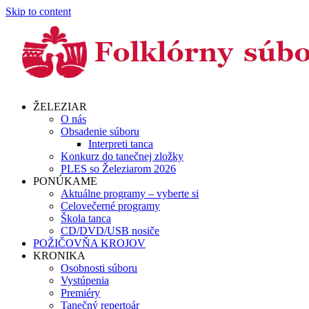
Skip to content
ŽELEZIAR
O nás
Obsadenie súboru
Interpreti tanca
Konkurz do tanečnej zložky
PLES so Železiarom 2026
PONÚKAME
Aktuálne programy – vyberte si
Celovečerné programy
Škola tanca
CD/DVD/USB nosiče
POŽIČOVŇA KROJOV
KRONIKA
Osobnosti súboru
Vystúpenia
Premiéry
Tanečný repertoár