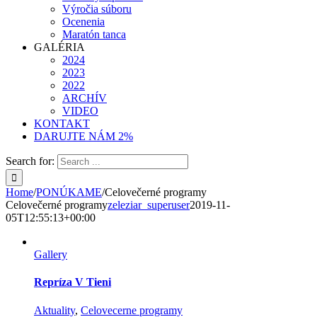
Výročia súboru
Ocenenia
Maratón tanca
GALÉRIA
2024
2023
2022
ARCHÍV
VIDEO
KONTAKT
DARUJTE NÁM 2%
Search for:
Home
/
PONÚKAME
/
Celovečerné programy
Celovečerné programy
zeleziar_superuser
2019-11-
05T12:55:13+00:00
Gallery
Repríza V Tieni
Aktuality
,
Celovecerne programy