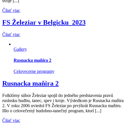
svoje [...]
Čítať viac
FS Železiar v Belgicku_2023
Čítať viac
Gallery
Rusnacka maňira 2
Celovecerne programy
Rusnacka maňira 2
Folklórny súbor Železiar spojil do jedného predstavenia pravú
rusínsku hudbu, tanec, spev i kroje. Výsledkom je Rusnacka maňira
2. V roku 2006 uviedol FS Železiar po prvýkrát Rusnacku maňiru.
Išlo o celovečerný hudobno-tanečný program, ktorí [...]
Čítať viac