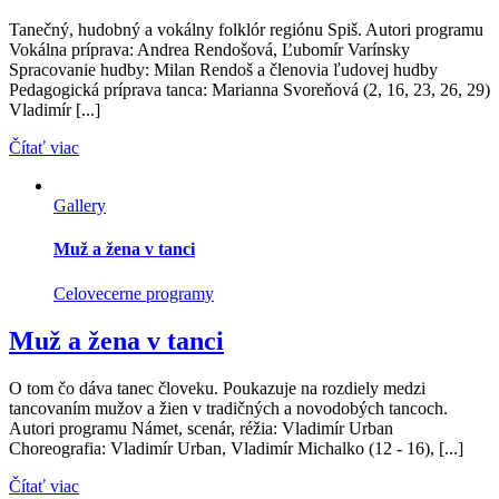
Tanečný, hudobný a vokálny folklór regiónu Spiš. Autori programu
Vokálna príprava: Andrea Rendošová, Ľubomír Varínsky
Spracovanie hudby: Milan Rendoš a členovia ľudovej hudby
Pedagogická príprava tanca: Marianna Svoreňová (2, 16, 23, 26, 29)
Vladimír [...]
Čítať viac
Gallery
Muž a žena v tanci
Celovecerne programy
Muž a žena v tanci
O tom čo dáva tanec človeku. Poukazuje na rozdiely medzi
tancovaním mužov a žien v tradičných a novodobých tancoch.
Autori programu Námet, scenár, réžia: Vladimír Urban
Choreografia: Vladimír Urban, Vladimír Michalko (12 - 16), [...]
Čítať viac