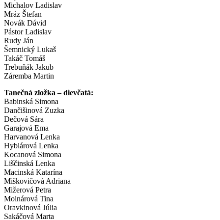
Michalov Ladislav
Mráz Štefan
Novák Dávid
Pástor Ladislav
Rudy Ján
Šemnický Lukaš
Takáč Tomáš
Trebuňák Jakub
Záremba Martin
Tanečná zložka – dievčatá:
Babinská Simona
Dančišinová Zuzka
Dečová Sára
Garajová Ema
Harvanová Lenka
Hyblárová Lenka
Kocanová Simona
Liščinská Lenka
Macinská Katarína
Miškovičová Adriana
Mižerová Petra
Molnárová Tina
Oravkinová Júlia
Sakáčová Marta