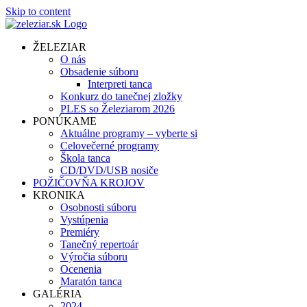
Skip to content
ŽELEZIAR
O nás
Obsadenie súboru
Interpreti tanca
Konkurz do tanečnej zložky
PLES so Železiarom 2026
PONÚKAME
Aktuálne programy – vyberte si
Celovečerné programy
Škola tanca
CD/DVD/USB nosiče
POŽIČOVŇA KROJOV
KRONIKA
Osobnosti súboru
Vystúpenia
Premiéry
Tanečný repertoár
Výročia súboru
Ocenenia
Maratón tanca
GALÉRIA
2024