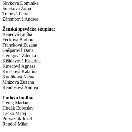
Slivková Dominika
Šuleková Žofia
Tothová Petra
Zárembová Andrea
Ženská spevácka skupina:
Béneová Emília
Fecková Barbora
Franeková Zuzana
Gašparová Dana
Geregová Zdenka
Kišidayová Katarína
Kmecová Agnesa
Kmecová Katarína
Kudlíková Alena
Mrázová Zuzana
Rendošová Andrea
Ľudová hudba:
Gereg Marián
Hudák Ľuboslav
Lacko Matej
Porvazník Jozef
Rendoš Milan