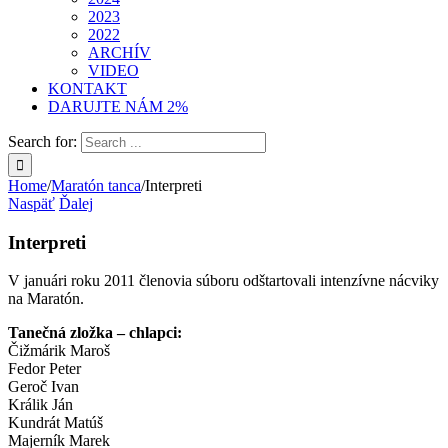
2023
2022
ARCHÍV
VIDEO
KONTAKT
DARUJTE NÁM 2%
Search for:
Home
/
Maratón tanca
/
Interpreti
Naspäť
Ďalej
Interpreti
V januári roku 2011 členovia súboru odštartovali intenzívne nácviky
na Maratón.
Tanečná zložka – chlapci:
Čižmárik Maroš
Fedor Peter
Geroč Ivan
Králik Ján
Kundrát Matúš
Majerník Marek