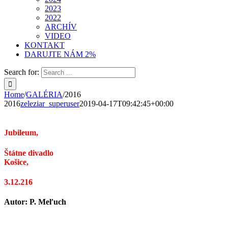
2023
2022
ARCHÍV
VIDEO
KONTAKT
DARUJTE NÁM 2%
Search for:
Home
/
GALÉRIA
/
2016
2016
zeleziar_superuser
2019-04-17T09:42:45+00:00
Jubileum,
Štátne divadlo
Košice,
3.12.216
Autor: P. Meľuch