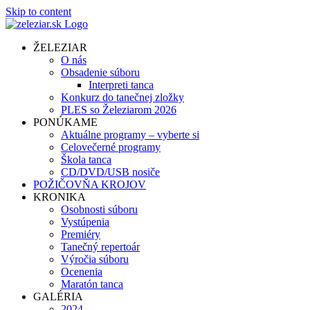
Skip to content
ŽELEZIAR
O nás
Obsadenie súboru
Interpreti tanca
Konkurz do tanečnej zložky
PLES so Železiarom 2026
PONÚKAME
Aktuálne programy – vyberte si
Celovečerné programy
Škola tanca
CD/DVD/USB nosiče
POŽIČOVŇA KROJOV
KRONIKA
Osobnosti súboru
Vystúpenia
Premiéry
Tanečný repertoár
Výročia súboru
Ocenenia
Maratón tanca
GALÉRIA
2024