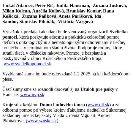
Lukáš Adamec, Peter Bič, Judita Hansman, Zuzana Jusková,
Milan Kolcun, Aurélia Kollová, Branislav Koniar, Dana
Košická, Zuzana Paňková, Aneta Parišková, Ida
Sandor, Stanislav Pitoňák, Viktória Vargová
Výťažok z predaja kalendára bude venovaný organizácií
Svetielko
pomoci
, ktorá poskytuje adresnú a praktickú celoročnú pomoc
deťom s onkologickými a hematologickými ochoreniami v liečbe,
po liečbe a v terminálnom štádiu života. Podporuje rodiny, ktoré
stratili dieťa v dôsledku rakoviny. Pomoc je bezplatná a
poskytovaná v rámci Košického a Prešovského kraja.
www.svetielkopomoci.sk
Vyzbieraná suma im bude odovzdaná 1.2.2025 na ich každoročnom
plese.
Časť sumy sme sa rozhodli darovať aj na
Útulok pre psíky
v
Haniske.
www.uvp.sk
Kroje sú z krojárne
Domu ľudového tanca
(
www.dlt.sk
) a za
odbornú pomoc pri výbere krojov ďakujeme riaditeľke Súkromnej
základnej umeleckej školy Vlada Urbana Mgr. art. Andrei
Pitoňákovej (
www.szuske.sk)