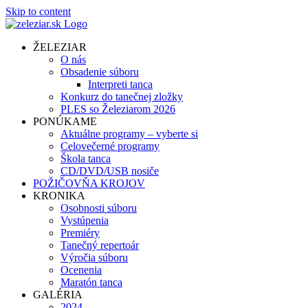
Skip to content
ŽELEZIAR
O nás
Obsadenie súboru
Interpreti tanca
Konkurz do tanečnej zložky
PLES so Železiarom 2026
PONÚKAME
Aktuálne programy – vyberte si
Celovečerné programy
Škola tanca
CD/DVD/USB nosiče
POŽIČOVŇA KROJOV
KRONIKA
Osobnosti súboru
Vystúpenia
Premiéry
Tanečný repertoár
Výročia súboru
Ocenenia
Maratón tanca
GALÉRIA
2024