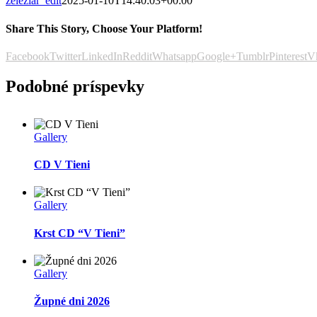
zeleziar_edit
2025-01-10T14:40:03+00:00
Share This Story, Choose Your Platform!
Facebook
Twitter
LinkedIn
Reddit
Whatsapp
Google+
Tumblr
Pinterest
V
Podobné príspevky
Gallery
CD V Tieni
Gallery
Krst CD “V Tieni”
Gallery
Župné dni 2026