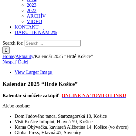
2023
2022
ARCHÍV
VIDEO
KONTAKT
DARUJTE NÁM 2%
Search for:
Home
/
Aktuality
/
Kalendár 2025 “Hrdé Košice”
Naspäť
Ďalej
View Larger Image
Kalendár 2025 “Hrdé Košice”
Kalendár si môžete zakúpiť
ONLINE NA TOMTO LINKU
Alebo osobne:
Dom ľudového tanca, Starozagorská 10, Košice
Visit Košice Infopint, Hlavná 59, Košice
Kama Obývačka, kaviareň Alžbetina 14, Košice (vo dvore)
Global Press, Hlavná 45, Suveníry