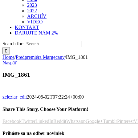
2023
2022
ARCHÍV
VIDEO
KONTAKT
DARUJTE NÁM 2%
Search for:
Home
/
Predpremiéra Margecany
/
IMG_1861
Naspäť
IMG_1861
zeleziar_edit
2024-05-02T07:22:24+00:00
Share This Story, Choose Your Platform!
Facebook
Twitter
LinkedIn
Reddit
Whatsapp
Google+
Tumblr
Pinterest
V
Priháste sa na odber noviniek