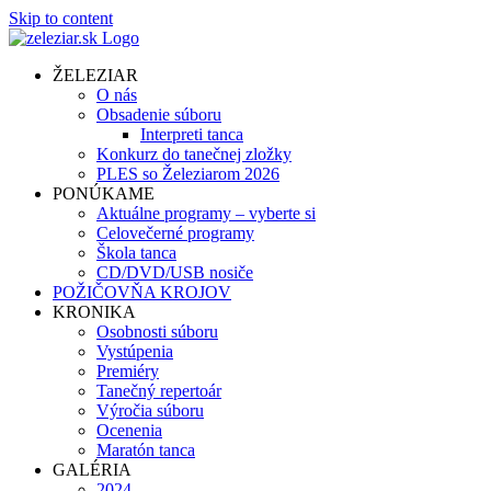
Skip to content
ŽELEZIAR
O nás
Obsadenie súboru
Interpreti tanca
Konkurz do tanečnej zložky
PLES so Železiarom 2026
PONÚKAME
Aktuálne programy – vyberte si
Celovečerné programy
Škola tanca
CD/DVD/USB nosiče
POŽIČOVŇA KROJOV
KRONIKA
Osobnosti súboru
Vystúpenia
Premiéry
Tanečný repertoár
Výročia súboru
Ocenenia
Maratón tanca
GALÉRIA
2024